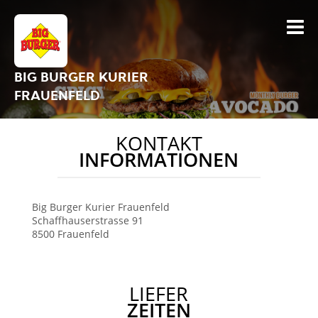
BIG BURGER KURIER
FRAUENFELD
KONTAKT
INFORMATIONEN
Big Burger Kurier Frauenfeld
Schaffhauserstrasse 91
8500
Frauenfeld
LIEFER
ZEITEN